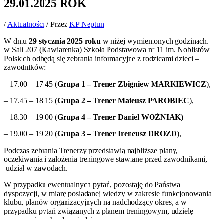
29.01.2025 ROK
/
Aktualności
/ Przez
KP Neptun
W dniu
29 stycznia 2025
roku
w niżej wymienionych godzinach,
w Sali 207 (Kawiarenka) Szkoła Podstawowa nr 11 im. Noblistów
Polskich odbędą się zebrania informacyjne z rodzicami dzieci –
zawodników:
– 17.00 – 17.45 (
Grupa 1 – Trener Zbigniew MARKIEWICZ
),
– 17.45 – 18.15 (
Grupa 2 – Trener Mateusz PAROBIEC
),
– 18.30 – 19.00 (
Grupa 4 – Trener Daniel WOŹNIAK)
– 19.00 – 19.20 (
Grupa 3 – Trener Ireneusz DROZD
),
Podczas zebrania Trenerzy przedstawią najbliższe plany,
oczekiwania i założenia treningowe stawiane przed zawodnikami,
udział w zawodach.
W przypadku ewentualnych pytań, pozostaję do Państwa
dyspozycji, w miarę posiadanej wiedzy w zakresie funkcjonowania
klubu, planów organizacyjnych na nadchodzący okres, a w
przypadku pytań związanych z planem treningowym, udzielę