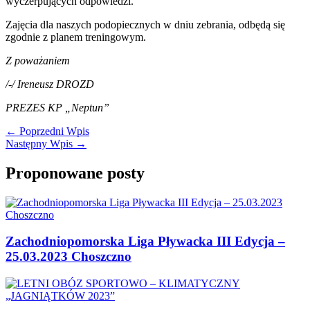
wyczerpujących odpowiedzi.
Zajęcia dla naszych podopiecznych w dniu zebrania, odbędą się
zgodnie z planem treningowym.
Z poważaniem
/-/ Ireneusz DROZD
PREZES KP „Neptun”
←
Poprzedni Wpis
Następny Wpis
→
Proponowane posty
Zachodniopomorska Liga Pływacka III Edycja –
25.03.2023 Choszczno