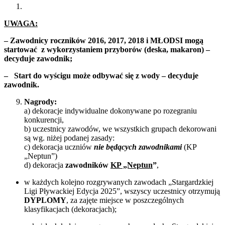
UWAGA:
– Zawodnicy roczników 2016, 2017, 2018 i MŁODSI mogą
startować z wykorzystaniem przyborów (deska, makaron) –
decyduje zawodnik;
– Start do wyścigu może odbywać się z wody – decyduje
zawodnik.
Nagrody:
a) dekoracje indywidualne dokonywane po rozegraniu
konkurencji,
b) uczestnicy zawodów, we wszystkich grupach dekorowani
są wg. niżej podanej zasady:
c) dekoracja uczniów
nie będących zawodnikami
(KP
„Neptun”)
d) dekoracja
zawodników
KP „Neptun
”
,
w każdych kolejno rozgrywanych zawodach „Stargardzkiej
Ligi Pływackiej Edycja 2025”, wszyscy uczestnicy otrzymują
DYPLOMY
, za zajęte miejsce w poszczególnych
klasyfikacjach (dekoracjach);