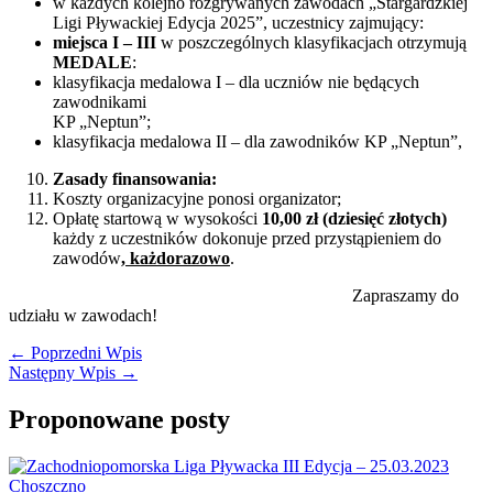
w każdych kolejno rozgrywanych zawodach „Stargardzkiej
Ligi Pływackiej Edycja 2025”, uczestnicy zajmujący:
miejsca I – III
w poszczególnych klasyfikacjach otrzymują
MEDALE
:
klasyfikacja medalowa I – dla uczniów nie będących
zawodnikami
KP „Neptun”;
klasyfikacja medalowa II – dla zawodników KP „Neptun”,
Zasady finansowania:
Koszty organizacyjne ponosi organizator;
Opłatę startową w wysokości
10,00 zł (dziesięć złotych)
każdy z uczestników dokonuje przed przystąpieniem do
zawodów
, każdorazowo
.
Zapraszamy do
udziału w zawodach!
←
Poprzedni Wpis
Następny Wpis
→
Proponowane posty