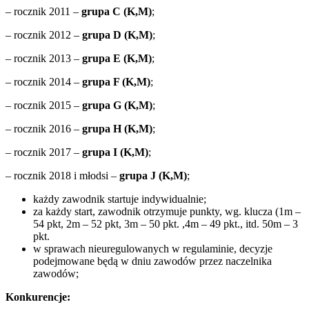
– rocznik 2011 –
grupa C (K,M)
;
– rocznik 2012 –
grupa D (K,M)
;
– rocznik 2013 –
grupa E (K,M)
;
– rocznik 2014 –
grupa F (K,M)
;
– rocznik 2015 –
grupa G (K,M)
;
– rocznik 2016 –
grupa H (K,M)
;
– rocznik 2017 –
grupa I (K,M)
;
– rocznik 2018 i młodsi –
grupa J (K,M)
;
każdy zawodnik startuje indywidualnie;
za każdy start, zawodnik otrzymuje punkty, wg. klucza (1m –
54 pkt, 2m – 52 pkt, 3m – 50 pkt. ,4m – 49 pkt., itd. 50m – 3
pkt.
w sprawach nieuregulowanych w regulaminie, decyzje
podejmowane będą w dniu zawodów przez naczelnika
zawodów;
Konkurencje: