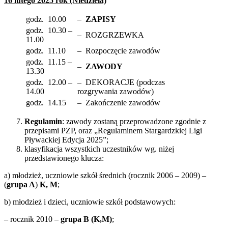
16 lutego 2025 rok (Niedziela)
godz. 10.00
–
ZAPISY
godz. 10.30 –
– ROZGRZEWKA
11.00
godz. 11.10
– Rozpoczęcie zawodów
godz. 11.15 –
–
ZAWODY
13.30
godz. 12.00 –
– DEKORACJE (podczas
14.00
rozgrywania zawodów)
godz. 14.15
– Zakończenie zawodów
Regulamin
: zawody zostaną przeprowadzone zgodnie z
przepisami PZP, oraz „Regulaminem Stargardzkiej Ligi
Pływackiej Edycja 2025”;
klasyfikacja wszystkich uczestników wg. niżej
przedstawionego klucza:
a) młodzież, uczniowie szkół średnich (rocznik 2006 – 2009) –
(
grupa A
)
K, M
;
b) młodzież i dzieci, uczniowie szkół podstawowych:
– rocznik 2010 –
grupa B (K,M)
;